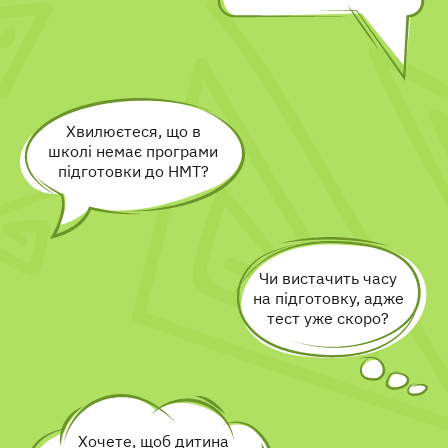
Хвилюєтеся, що в
школі немає програми
підготовки до НМТ?
Чи вистачить часу
на підготовку, адже
тест уже скоро?
Хочете, щоб дитина