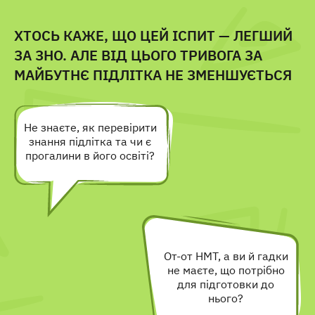
ХТОСЬ КАЖЕ, ЩО ЦЕЙ ІСПИТ — ЛЕГШИЙ
ЗА ЗНО. АЛЕ ВІД ЦЬОГО ТРИВОГА ЗА
МАЙБУТНЄ ПІДЛІТКА НЕ ЗМЕНШУЄТЬСЯ
Не знаєте, як перевірити
знання підлітка та чи є
прогалини в його освіті?
От-от НМТ, а ви й гадки
не маєте, що потрібно
для підготовки до
нього?