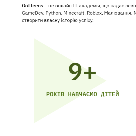
GoITeens
– це онлайн ІТ-академія, що надає осві
GameDev, Python, Minecraft, Roblox, Малювання, 
створити власну історію успіху.
9+
РОКІВ НАВЧАЄМО ДІТЕЙ