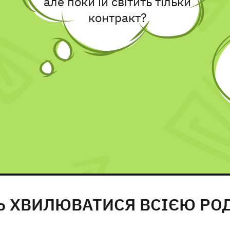
але поки їй світить тільки
контракт?
Ь ХВИЛЮВАТИСЯ ВСІЄЮ РО