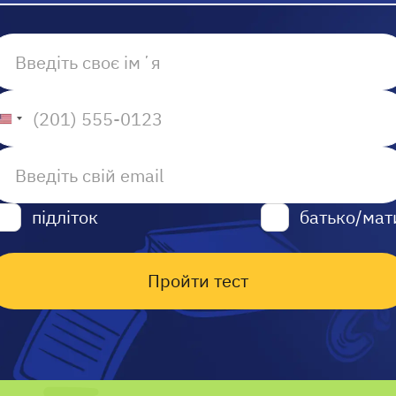
підліток
батько/мат
Пройти тест