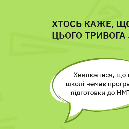
ХТОСЬ КАЖЕ, ЩО
ЦЬОГО ТРИВОГА
Хвилюєтеся, що 
школі немає прогр
підготовки до НМ