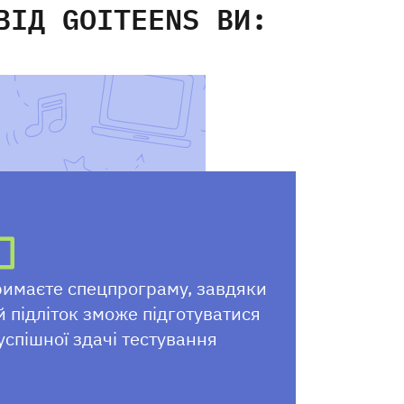
ВІД GOITEENS ВИ:
имаєте спецпрограму, завдяки
й підліток зможе підготуватися
успішної здачі тестування